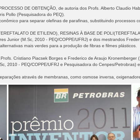
SO DE OBTENÇÃO, de autoria dos Profs. Alberto Claudio Habert 
aris Pollo (Pesquisadora do PEQ).
onômico para separar olefinas de parafinas, substituindo processos c
REFTALATO DE ETILENO), RESINAS À BASE DE POLI(TEREFTALATO
ares Junior (M.Sc, 2010 - PEQ/COPPE/UFRJ) e dos mestrandos Freder
ternativas mais verdes para a produção de fibras e filmes plásticos.
. Cristiano Piacsek Borges e Frederico de Araujo Kronemberger (
.Sc, 2010 - PEQ/COPPE/UFRJ e Pesquisadora do Cenpes/Petrobras) e 
eparações através de membranas, como osmose inversa, oxigenadores, m