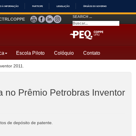
O À INFORMAÇÃO
PARTICIPE
LEGISLAÇÃO
ÓRGÃOS DO GOVERNO
SEARCH ...
YOUTUBE
FACEBOOK
LINKEDIN
INSTAGRAM
CTRLCOPPE
ca
Escola Piloto
Colóquio
Contato
ventor 2011.
no Prêmio Petrobras Inventor
tos de depósito de patente.