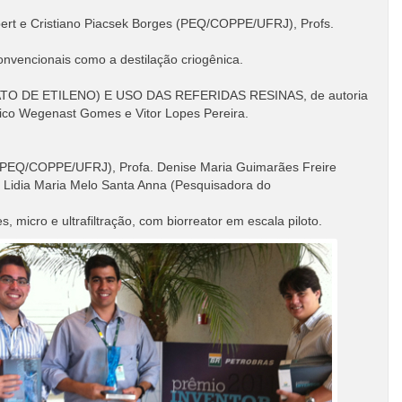
e Cristiano Piacsek Borges (PEQ/COPPE/UFRJ), Profs.
onvencionais como a destilação criogênica.
 DE ETILENO) E USO DAS REFERIDAS RESINAS, de autoria
ico Wegenast Gomes e Vitor Lopes Pereira.
PEQ/COPPE/UFRJ), Profa. Denise Maria Guimarães Freire
Lidia Maria Melo Santa Anna (Pesquisadora do
icro e ultrafiltração, com biorreator em escala piloto.