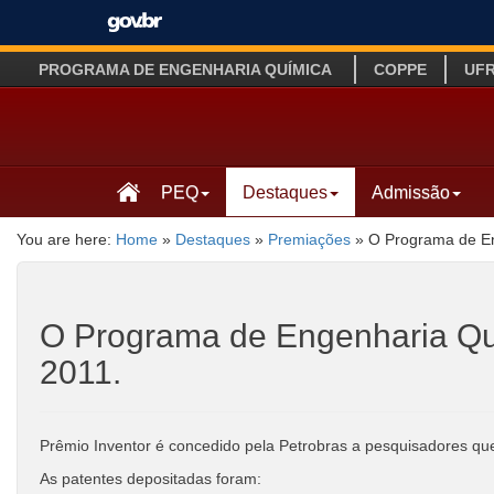
PROGRAMA DE ENGENHARIA QUÍMICA
COPPE
UF
PEQ
Destaques
Admissão
You are here:
Home
»
Destaques
»
Premiações
»
O Programa de En
O Programa de Engenharia Qu
2011.
Prêmio Inventor é concedido pela Petrobras a pesquisadores que
As patentes depositadas foram: