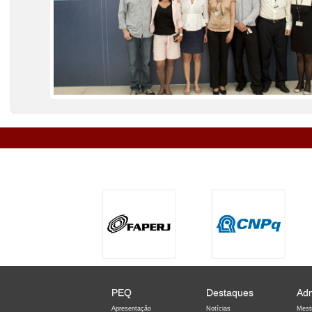
PEQ
Destaques
Ad
Apresentação
Notícias
Mest