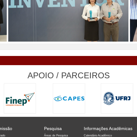
APOIO / PARCEIROS
missão
Pesquisa
Informações Acadêmicas
rado
Áreas de Pesquisa
Calendário Acadêmico