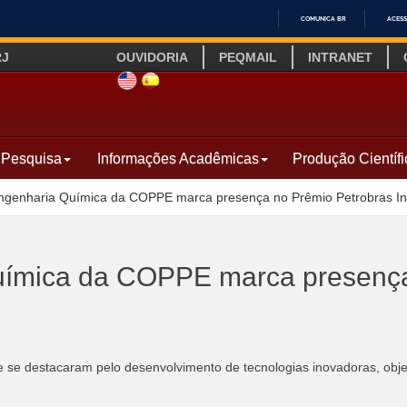
COMUNICA BR
ACESS
IR
RJ
OUVIDORIA
PEQMAIL
INTRANET
PARA
O
SITE INGLÊS
LINK SITE ESPANHOL
CONTEÚDO
Pesquisa
Informações Acadêmicas
Produção Científi
genharia Química da COPPE marca presença no Prêmio Petrobras In
ímica da COPPE marca presença 
 se destacaram pelo desenvolvimento de tecnologias inovadoras, obje