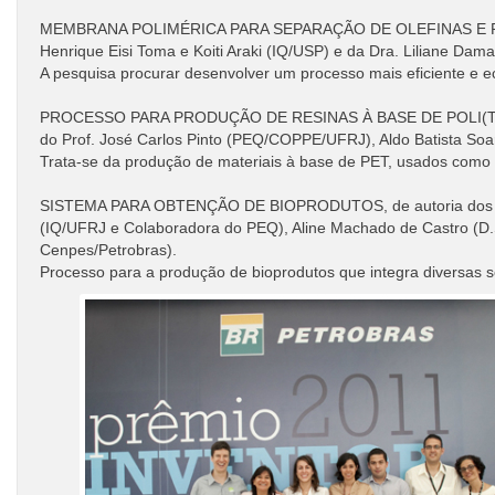
MEMBRANA POLIMÉRICA PARA SEPARAÇÃO DE OLEFINAS E PROCES
Henrique Eisi Toma e Koiti Araki (IQ/USP) e da Dra. Liliane Dam
A pesquisa procurar desenvolver um processo mais eficiente e ec
PROCESSO PARA PRODUÇÃO DE RESINAS À BASE DE POLI(TE
do Prof. José Carlos Pinto (PEQ/COPPE/UFRJ), Aldo Batista So
Trata-se da produção de materiais à base de PET, usados como al
SISTEMA PARA OBTENÇÃO DE BIOPRODUTOS, de autoria dos Profs
(IQ/UFRJ e Colaboradora do PEQ), Aline Machado de Castro (D
Cenpes/Petrobras).
Processo para a produção de bioprodutos que integra diversas s