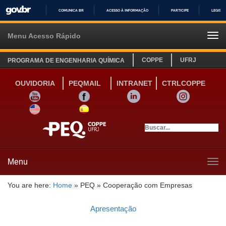
COMUNICA BR
ACESSO À INFORMAÇÃO
PARTICIPE
LEGISL
IR
PARA
Menu Acesso Rápido
Tog
O
navi
CONTEÚDO
COPPE
UFRJ
PROGRAMA DE ENGENHARIA QUÍMICA
OUVIDORIA
PEQMAIL
INTRANET
CTRLCOPPE
YOUTUBE
FACEBOOK
LINKEDIN
INSTAGRAM
SITE INGLÊS
LINK SITE ESPANHOL
Menu
Tog
navi
You are here:
Home
»
PEQ
»
Cooperação com Empresas
Apresentação