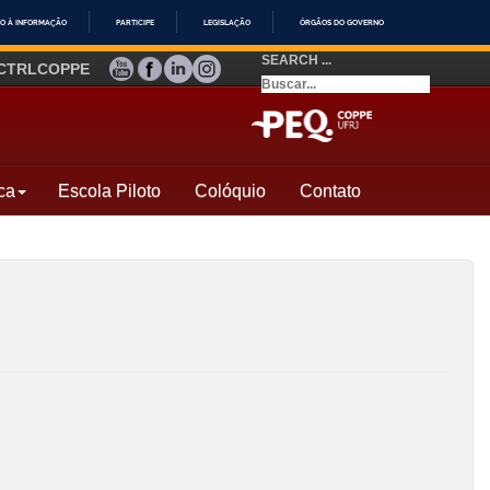
O À INFORMAÇÃO
PARTICIPE
LEGISLAÇÃO
ÓRGÃOS DO GOVERNO
SEARCH ...
YOUTUBE
FACEBOOK
LINKEDIN
INSTAGRAM
CTRLCOPPE
ca
Escola Piloto
Colóquio
Contato