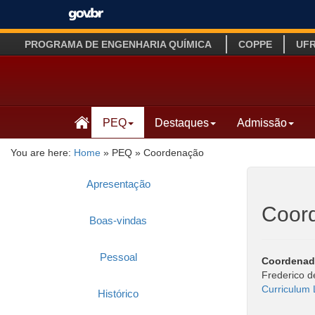
PROGRAMA DE ENGENHARIA QUÍMICA
COPPE
UF
PEQ
Destaques
Admissão
You are here:
Home
»
PEQ
»
Coordenação
Apresentação
Coor
Boas-vindas
Pessoal
Coordenad
Frederico d
Curriculum 
Histórico