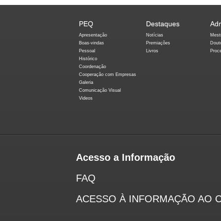
PEQ
Destaques
Ad
Apresentação
Notícias
Mest
Boas-vindas
Premiações
Dout
Pessoal
Livros
Proc
Histórico
Coordenação
Cooperação com Empresas
Galeria
Comunicação Visual
Videos
Acesso a Informação
FAQ
ACESSO À INFORMAÇÃO AO 