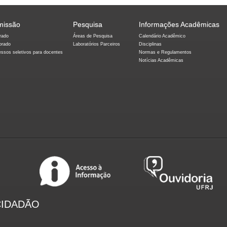
missão
Pesquisa
Informações Acadêmicas
rado
Áreas de Pesquisa
Calendário Acadêmico
orado
Laboratórios Parceiros
Disciplinas
essos seletivos para docentes
Normas e Regulamentos
Notícias Acadêmicas
CIDADÃO