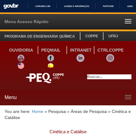
COMUNICA BR
ACESSO À INFORMAÇÃO
PARTICIPE
LEGISL
IR
PARA
Menu Acesso Rápido
Tog
O
navi
CONTEÚDO
COPPE
UFRJ
PROGRAMA DE ENGENHARIA QUÍMICA
OUVIDORIA
PEQMAIL
INTRANET
CTRLCOPPE
YOUTUBE
FACEBOOK
LINKEDIN
INSTAGRAM
SITE INGLÊS
LINK SITE ESPANHOL
Menu
Tog
navi
You are here:
Home
»
Pesquisa
»
Áreas de Pesquisa
»
Cinética e
Catálise
Cinética e Catálise