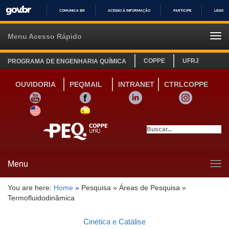
COMUNICA BR
ACESSO À INFORMAÇÃO
PARTICIPE
LEGISL
IR
PARA
Menu Acesso Rápido
Tog
O
navi
CONTEÚDO
COPPE
UFRJ
PROGRAMA DE ENGENHARIA QUÍMICA
OUVIDORIA
PEQMAIL
INTRANET
CTRLCOPPE
YOUTUBE
FACEBOOK
LINKEDIN
INSTAGRAM
SITE INGLÊS
LINK SITE ESPANHOL
Menu
Tog
navi
You are here:
Home
»
Pesquisa
»
Áreas de Pesquisa
»
Termofluidodinâmica
Cinética e Catálise