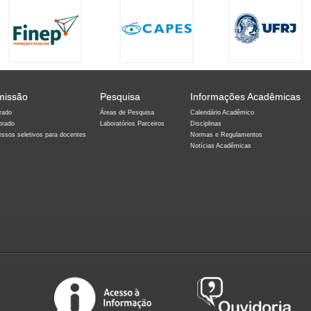
missão
Pesquisa
Informações Acadêmicas
rado
Áreas de Pesquisa
Calendário Acadêmico
orado
Laboratórios Parceiros
Disciplinas
essos seletivos para docentes
Normas e Regulamentos
Notícias Acadêmicas