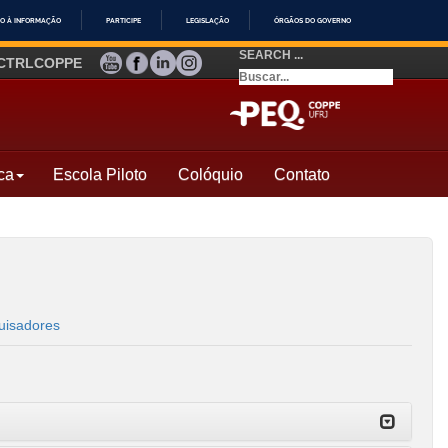
O À INFORMAÇÃO
PARTICIPE
LEGISLAÇÃO
ÓRGÃOS DO GOVERNO
SEARCH ...
YOUTUBE
FACEBOOK
LINKEDIN
INSTAGRAM
CTRLCOPPE
ca
Escola Piloto
Colóquio
Contato
uisadores