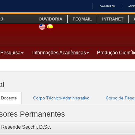
COMUNICA BR
ACESS
IR
RJ
OUVIDORIA
PEQMAIL
INTRANET
PARA
O
SITE INGLÊS
LINK SITE ESPANHOL
CONTEÚDO
Pesquisa
Informações Acadêmicas
Produção Científi
al
 Docente
Corpo Técnico-Administrativo
Corpo de Pesq
ssores Permanentes
o Resende Secchi, D.Sc.