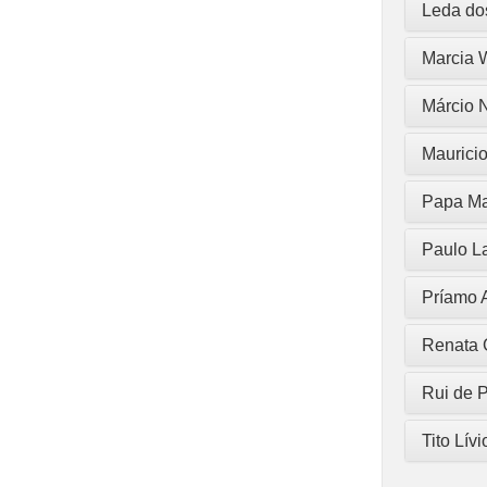
Leda dos
Marcia W
Márcio 
Mauricio
Papa Ma
Paulo L
Príamo 
Renata G
Rui de P
Tito Lív