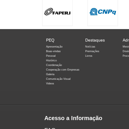
PEQ
Destaques
Ad
Apresentação
Notícias
Mest
Boas-vindas
Premiações
Dout
Pessoal
Livros
Proc
Histórico
Coordenação
Cooperação com Empresas
Galeria
Comunicação Visual
Videos
Acesso a Informação