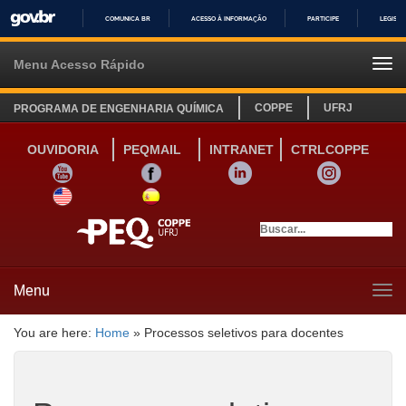
COMUNICA BR
ACESSO À INFORMAÇÃO
PARTICIPE
LEGISL
IR
PARA
Menu Acesso Rápido
Tog
O
navi
CONTEÚDO
COPPE
UFRJ
PROGRAMA DE ENGENHARIA QUÍMICA
OUVIDORIA
PEQMAIL
INTRANET
CTRLCOPPE
YOUTUBE
FACEBOOK
LINKEDIN
INSTAGRAM
SITE INGLÊS
LINK SITE ESPANHOL
Menu
Tog
navi
You are here:
Home
»
Processos seletivos para docentes