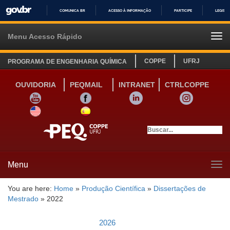
COMUNICA BR
ACESSO À INFORMAÇÃO
PARTICIPE
LEGISL
IR
PARA
Menu Acesso Rápido
Tog
O
navi
CONTEÚDO
COPPE
UFRJ
PROGRAMA DE ENGENHARIA QUÍMICA
OUVIDORIA
PEQMAIL
INTRANET
CTRLCOPPE
YOUTUBE
FACEBOOK
LINKEDIN
INSTAGRAM
SITE INGLÊS
LINK SITE ESPANHOL
Menu
Tog
navi
You are here:
Home
»
Produção Científica
»
Dissertações de
Mestrado
»
2022
2026