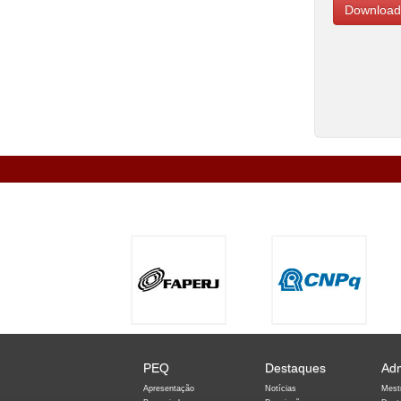
Download
PEQ
Destaques
Ad
Apresentação
Notícias
Mest