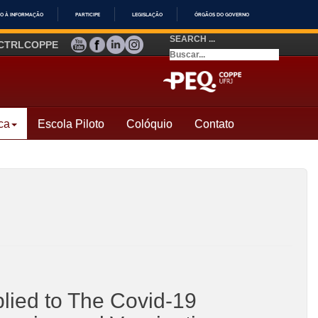
O À INFORMAÇÃO
PARTICIPE
LEGISLAÇÃO
ÓRGÃOS DO GOVERNO
SEARCH ...
YOUTUBE
FACEBOOK
LINKEDIN
INSTAGRAM
CTRLCOPPE
ca
Escola Piloto
Colóquio
Contato
lied to The Covid-19