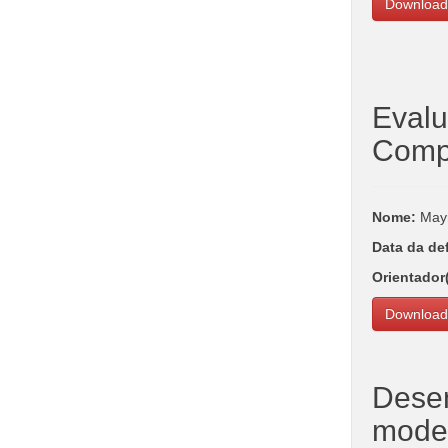
Download
Evalu
Compo
Nome:
Mayr
Data da de
Orientador
Download
Desen
model