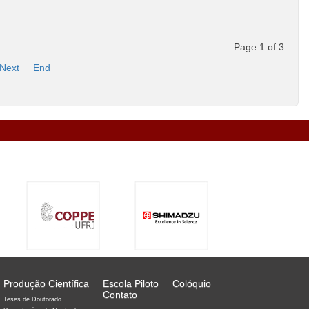
Page 1 of 3
Next
End
Produção Científica
Escola Piloto
Colóquio
Contato
Teses de Doutorado