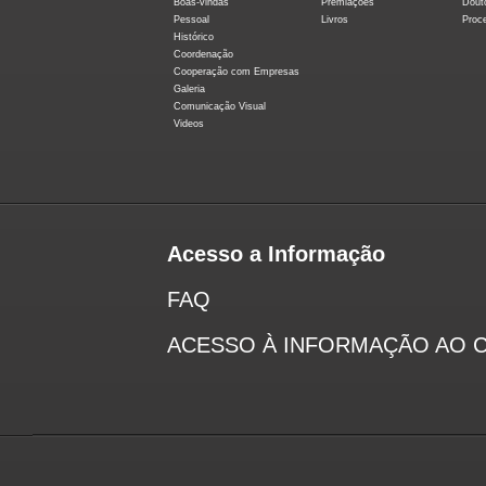
Boas-vindas
Premiações
Dout
Pessoal
Livros
Proc
Histórico
Coordenação
Cooperação com Empresas
Galeria
Comunicação Visual
Videos
Acesso a Informação
FAQ
ACESSO À INFORMAÇÃO AO 