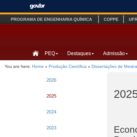
PROGRAMA DE ENGENHARIA QUÍMICA
COPPE
UF
PEQ
Destaques
Admissão
You are here:
Home
»
Produção Científica
»
Dissertações de Mestr
2026
202
2025
2024
Econo
2023