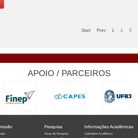
Start
Prev
1
2
3
APOIO / PARCEIROS
missão
Pesquisa
Informações Acadêmicas
rado
Áreas de Pesquisa
Calendário Acadêmico