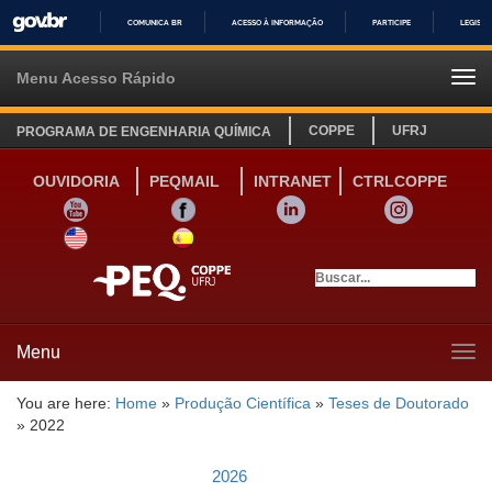
COMUNICA BR
ACESSO À INFORMAÇÃO
PARTICIPE
LEGISL
IR
PARA
Menu Acesso Rápido
Tog
O
navi
CONTEÚDO
COPPE
UFRJ
PROGRAMA DE ENGENHARIA QUÍMICA
OUVIDORIA
PEQMAIL
INTRANET
CTRLCOPPE
YOUTUBE
FACEBOOK
LINKEDIN
INSTAGRAM
SITE INGLÊS
LINK SITE ESPANHOL
Menu
Tog
navi
You are here:
Home
»
Produção Científica
»
Teses de Doutorado
»
2022
2026