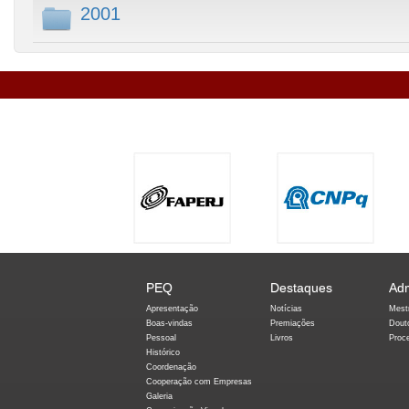
2001
PEQ
Destaques
Ad
Apresentação
Notícias
Mest
Boas-vindas
Premiações
Dout
Pessoal
Livros
Proc
Histórico
Coordenação
Cooperação com Empresas
Galeria