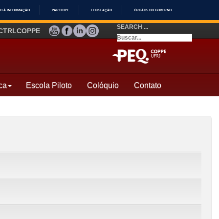
O À INFORMAÇÃO
PARTICIPE
LEGISLAÇÃO
ÓRGÃOS DO GOVERNO
SEARCH ...
YOUTUBE
FACEBOOK
LINKEDIN
INSTAGRAM
CTRLCOPPE
ca
Escola Piloto
Colóquio
Contato