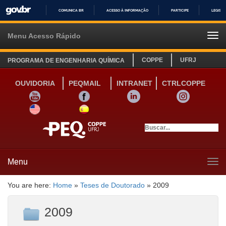
COMUNICA BR
ACESSO À INFORMAÇÃO
PARTICIPE
LEGISL
IR
PARA
Menu Acesso Rápido
Tog
O
navi
CONTEÚDO
COPPE
UFRJ
PROGRAMA DE ENGENHARIA QUÍMICA
OUVIDORIA
PEQMAIL
INTRANET
CTRLCOPPE
YOUTUBE
FACEBOOK
LINKEDIN
INSTAGRAM
SITE INGLÊS
LINK SITE ESPANHOL
Menu
Tog
navi
You are here:
Home
»
Teses de Doutorado
»
2009
2009