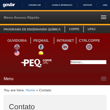
COMUNICA BR
ACESSO À INFORMAÇÃO
PARTICIPE
LEGISL
IR
PARA
Menu Acesso Rápido
Tog
O
navi
CONTEÚDO
COPPE
UFRJ
PROGRAMA DE ENGENHARIA QUÍMICA
OUVIDORIA
PEQMAIL
INTRANET
CTRLCOPPE
YOUTUBE
FACEBOOK
LINKEDIN
INSTAGRAM
SITE INGLÊS
LINK SITE ESPANHOL
Menu
Tog
navi
You are here:
Home
»
Contato
Contato