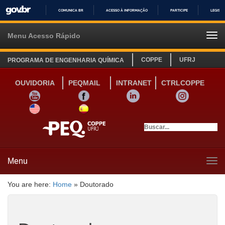
COMUNICA BR
ACESSO À INFORMAÇÃO
PARTICIPE
LEGISL
IR
PARA
Menu Acesso Rápido
Tog
O
navi
CONTEÚDO
COPPE
UFRJ
PROGRAMA DE ENGENHARIA QUÍMICA
OUVIDORIA
PEQMAIL
INTRANET
CTRLCOPPE
YOUTUBE
FACEBOOK
LINKEDIN
INSTAGRAM
SITE INGLÊS
LINK SITE ESPANHOL
Menu
Tog
navi
You are here:
Home
»
Doutorado